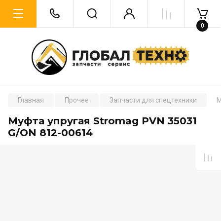
0
Главная
Прочее
Запчасти для спецтехники
М
Муфта упругая Stromag PVN 35031
G/ON 812-00614