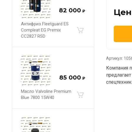
82 000
Цен
₽
Антифриз Fleetguard ES
Compleat EG Premix
CC2827 RSD
Артикул:
105
Компания п
предлагает
85 000
₽
спецтехник
Масло Valvoline Premium
Blue 7800 15W40